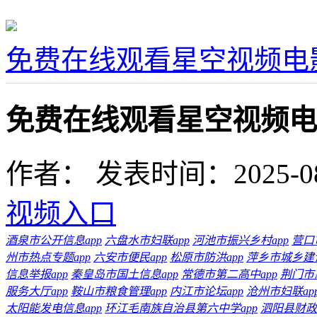
免费在线观看星空视频电
免费在线观看星空视频电
作者：
发表时间：2025-08-1
视频入口
酒泉市公开信息app
六盘水市妇联app
河池市振兴乡村app
营口
州市热点专题app
六安市便民app
松原市防洪app
萍乡市城乡建设
信息举报app
秦皇岛市国土信息app
常德市第二高中app
荆门市惠
服务大厅app
鞍山市粮食管理app
内江市论坛app
沧州市妇联ap
太阳能发电信息app
环江毛南族自治县第六中学app
泗阳县财政