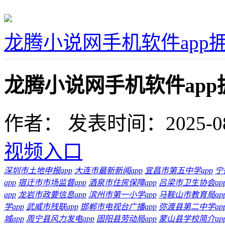
龙腾小说网手机软件app
龙腾小说网手机软件ap
作者：
发表时间：2025-08-1
视频入口
深圳市土地申报app
大连市最新新闻app
宜昌市第五中学app
宁
app
宿迁市市场监督app
酒泉市住房保障app
吕梁市卫生协会ap
app
龙岩市政要信息app
滨州市第一小学app
马鞍山市教育局ap
学app
武威市残联app
邯郸市电视台广播app
弥渡县第二中学ap
城app
周宁县风力发电app
固阳县劳动局app
蒙山县学校简介ap