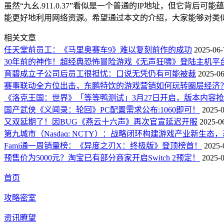
虽然“九幺.911.0.37”看似是一个普通的IP地址，但它
能更好地利用网络资源。希望通过本文的介绍，大家能够对类
相关文章
任天堂前员工：《马里奥赛车9》难以复刻前作的成功
2025-06-
30年前的神作！超经典恐怖冒险游戏《无声狂啸》登陆主机平
育碧成立子公司后员工很担忧：口说无凭仍有可能被裁
2025-06
赛事联动全方位出击，东鹏特饮的游戏营销如何玩转圈层经济
《洛克王国：世界》「等等鸭测试」3月27日开启，版本内容
国产武侠《义闻录：轮回》PC配置需求公布:1060即可！
2025-0
又双延期了！因BUG《燕云十六声》再次官宣延迟开服
2025-0
第九城市（Nasdaq: NCTY）：战略闭环构建游戏产业新生
Fami通一周销量榜：《异度之刃X：终极版》登顶榜首！
2025-
预售价为5000元？淘宝已有部分商家开启Switch 2预定！
2025-0
首页
攻略密室
资讯瞭望