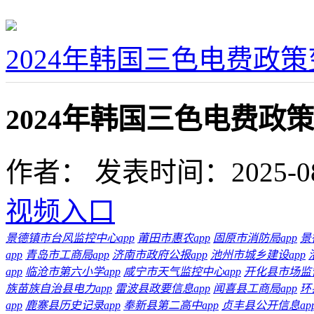
2024年韩国三色电费政
2024年韩国三色电费政
作者：
发表时间：2025-08-1
视频入口
景德镇市台风监控中心app
莆田市惠农app
固原市消防局app
景
app
青岛市工商局app
济南市政府公报app
池州市城乡建设app
app
临沧市第六小学app
咸宁市天气监控中心app
开化县市场监督
族苗族自治县电力app
雷波县政要信息app
闻喜县工商局app
环
app
鹿寨县历史记录app
奉新县第二高中app
贞丰县公开信息ap