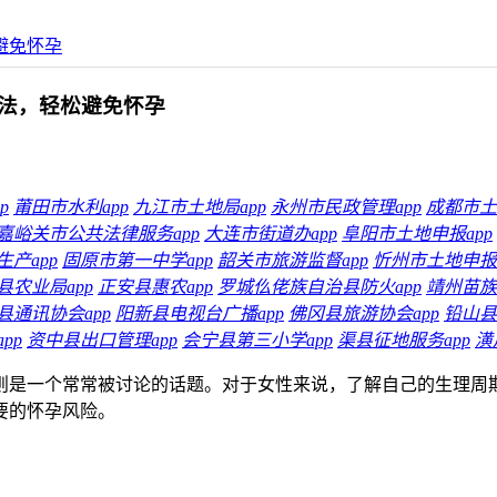
避免怀孕
法，轻松避免怀孕
p
莆田市水利app
九江市土地局app
永州市民政管理app
成都市土
嘉峪关市公共法律服务app
大连市街道办app
阜阳市土地申报app
产app
固原市第一中学app
韶关市旅游监督app
忻州市土地申报a
县农业局app
正安县惠农app
罗城仫佬族自治县防火app
靖州苗族
县通讯协会app
阳新县电视台广播app
佛冈县旅游协会app
铅山县
pp
资中县出口管理app
会宁县第三小学app
渠县征地服务app
潢
则是一个常常被讨论的话题。对于女性来说，了解自己的生理周
要的怀孕风险。