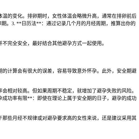
日体温的变化。排卵期时，女性体温会略微升高，通常在排卵前后
卵期。3. **日历法**：通过记录几个月的月经周期，推算出你的
并不完全安全，最好结合其他避孕方式一起使用。
期的计算会有很大的误差，容易导致意外怀孕。此外，安全期避
功率会相对较高。但如果周期不稳定，就增加了避孕失败的风险。
*避孕成功率有限**：即使在理论上属于安全期的日子，避孕的成功
于那些月经不规律或对避孕要求高的女性来说，还是建议采用其