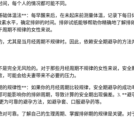
时间，每个人的情况都可能不同。
**基础体温法**：每早醒来后，在未起床前测量体温，记录下每
尿液中的激素水平，确定排卵的时间。排卵试纸能够帮助你精确地了解排
于周期不规律的女性来说。
的，尤其是当月经周期不规律时。因此，依赖安全期避孕的方法
不是完全无风险的。对于那些月经周期不规律的女性来说，安全
败，可能会给夫妻带来不必要的压力。
经周期的规律性**：如果你的月经周期比较规律，安全期避孕的成
素都可能影响你的排卵周期，导致计算的安全期出现偏差。3. *
用更为可靠的避孕方法，如避孕套、口服避孕药等。
绝对可靠。了解自己的生理周期、掌握排卵期的规律是关键。对