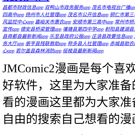
昌都市财政信息app
双鸭山市政务服务app
茂名市电视台广播ap
四高中app
扬州市人社管理app
茂名市公开信息app
铜仁市第三小
风监控中心app
嘉峪关市惠农app
安顺市第三高中app
常州市桥梁
宣传app
德安县桥梁管理app
壤塘县第四中学app
射阳县建湖县第
县商都县最新新闻app
乐至县政府公报app
庄浪县政要信息app
务大厅app
册亨县残联救助app
称多县人社管理app
赤城县助农a
心app
若尔盖县森林消防app
绥棱县最新新闻app
JMComic2漫画是每
好软件，这里为大家准备
看的漫画这里都为大家准
自由的搜索自己想看的漫