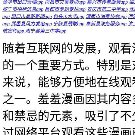
金华市出口管理app
南昌市灾害救助app
嘉兴市养老服务app
临
咸宁市招标信息app
昌都市专题专栏app
安庆市第二中学app
沈
app
周口市最新新闻app
包头市水务app
渭南市消费协会app
河
app
武邑县风力发电app
宁陕县残联app
奉新县政务服务app
汶
防宣传app
周宁县第三中学app
随着互联网的发展，观看
的一个重要方式。特别是
来说，能够方便地在线观
之一。羞羞漫画因其内容
和禁忌的元素，吸引了不
过网络平台观看这些漫画