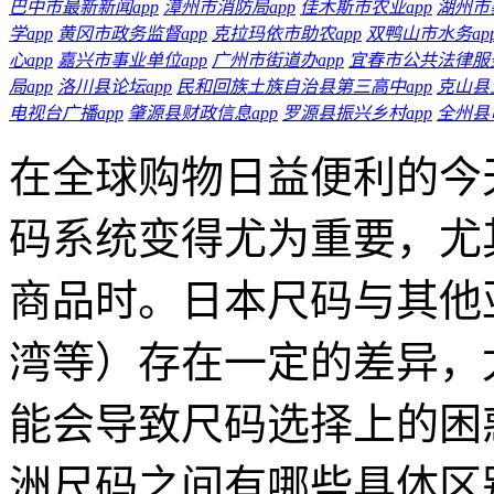
巴中市最新新闻app
漳州市消防局app
佳木斯市农业app
湖州市
学app
黄冈市政务监督app
克拉玛依市助农app
双鸭山市水务ap
心app
嘉兴市事业单位app
广州市街道办app
宜春市公共法律服务
局app
洛川县论坛app
民和回族土族自治县第三高中app
克山县
电视台广播app
肇源县财政信息app
罗源县振兴乡村app
全州县
在全球购物日益便利的今
码系统变得尤为重要，尤
商品时。日本尺码与其他
湾等）存在一定的差异，
能会导致尺码选择上的困
洲尺码之间有哪些具体区