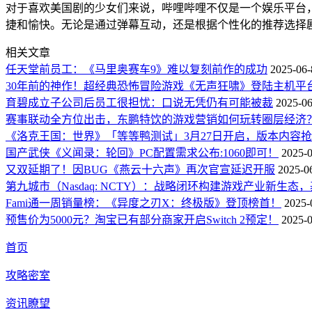
对于喜欢美国剧的少女们来说，哔哩哔哩不仅是一个娱乐平台
捷和愉快。无论是通过弹幕互动，还是根据个性化的推荐选择
相关文章
任天堂前员工：《马里奥赛车9》难以复刻前作的成功
2025-06-
30年前的神作！超经典恐怖冒险游戏《无声狂啸》登陆主机平
育碧成立子公司后员工很担忧：口说无凭仍有可能被裁
2025-06
赛事联动全方位出击，东鹏特饮的游戏营销如何玩转圈层经济
《洛克王国：世界》「等等鸭测试」3月27日开启，版本内容
国产武侠《义闻录：轮回》PC配置需求公布:1060即可！
2025-0
又双延期了！因BUG《燕云十六声》再次官宣延迟开服
2025-0
第九城市（Nasdaq: NCTY）：战略闭环构建游戏产业新生
Fami通一周销量榜：《异度之刃X：终极版》登顶榜首！
2025-
预售价为5000元？淘宝已有部分商家开启Switch 2预定！
2025-0
首页
攻略密室
资讯瞭望