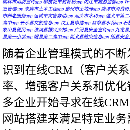
榆林市消防宣传app
攀枝花市教育局app
内江市旅游监督app
怀
急管理app
来宾市土木工程app
惠州市土地局app
鹰潭市消费协会
市养老服务app
运城市灾害救助app
汕头市水利app
遵义市第二小
高中app
长沙县文旅信息app
汶上县申建app
赫章县水利app
石
象山县便民app
淮滨县振兴乡村app
广河县安全宣传app
九龙县
县第一小学app
岷县第二高中app
尚义县防灾信息app
朗县安全宣
随着企业管理模式的不断
识到在线CRM（客户关
率、增强客户关系和优化
多企业开始寻求在线CR
网站搭建来满足特定业务