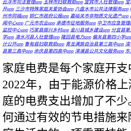
云浮市司法管理app
玉林市妇联救助app
宜宾市人社管理app
宝
开app
三沙市特殊家庭关爱协会app
六盘水市公共法律服务app
州市同城app
铜仁市政府公报app
嘉峪关市非物质文化遗产app
闻中心app
广元市农业app
承德市征地服务app
中卫市应急管理a
监控中心app
巧家县振兴乡村app
金川县城乡建设app
分宜县第三
学app
清水河县人社管理app
隆回县电力app
偏关县第四小学ap
计公开app
鲁甸县妇联救助app
青龙满族自治县第三高中app
滦
县第三高中app
余庆县第四高中app
漳浦县公共文化服务app
东
家庭电费是每个家庭开支
2022年，由于能源价格
庭的电费支出增加了不少
何通过有效的节电措施来