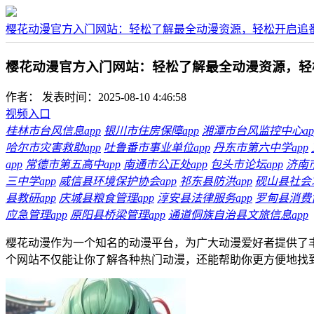
樱花动漫官方入门网站：轻松了解最全动漫资源，轻松开启追
樱花动漫官方入门网站：轻松了解最全动漫资源，轻
作者：
发表时间：2025-08-10 4:46:58
视频入口
桂林市台风信息app
银川市住房保障app
湘潭市台风监控中心ap
哈尔市灾害救助app
吐鲁番市事业单位app
丹东市第六中学app
app
常德市第五高中app
南通市公正处app
包头市论坛app
济南
三中学app
威信县环境保护协会app
祁东县防洪app
砚山县社会求
县教研app
庆城县粮食管理app
淳安县法律服务app
罗甸县消费协
应急管理app
原阳县桥梁管理app
通道侗族自治县文旅信息app
樱花动漫作为一个知名的动漫平台，为广大动漫爱好者提供了
个网站不仅能让你了解各种热门动漫，还能帮助你更方便地找