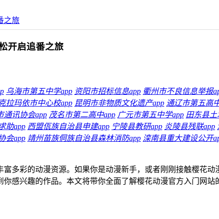
番之旅
松开启追番之旅
p
乌海市第五中学app
资阳市招标信息app
衢州市不良信息举报ap
克拉玛依市中心校app
昆明市非物质文化遗产app
通辽市第五高中
市通讯协会app
茂名市第二高中app
广元市第五中学app
田东县土木
助app
西盟佤族自治县申建app
宁陵县教研app
炎陵县残联app
会app
靖州苗族侗族自治县森林消防app
滦南县重大建设公开ap
丰富多彩的动漫资源。如果你是动漫新手，或者刚刚接触樱花动
到你感兴趣的作品。本文将带你全面了解樱花动漫官方入门网站