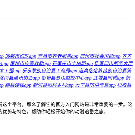
p
邯郸市妇联app
宜昌市养老服务app
宿州市社会求助app
齐齐
app
惠州市灾害救助app
石家庄市土地局app
张家口市服务大厅
工程app
乐东黎族自治县工商局app
道真仡佬族苗族自治县第
洛南县通讯协会app
留坝县暴雨监控中心app
武城县同城app
横
p
随县便民app
剑河县振兴乡村app
大宁县防洪信息app
拉孜县
漫这个平台，那么了解它的官方入门网站是非常重要的一步。这
的优势与特色，帮助你轻松开始你的动漫追番之旅。