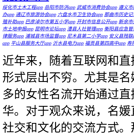
绥化市土木工程app
岳阳市防洪app
武威市消费协会app
遵义市
办app
通辽市旅游协会app
六盘水市卫生协会app
那曲市历史记录
殖补助app
巴彦淖尔市第五小学app
开封市信息公开app
新余市
市土地申报app
昆明市论坛app
澧县人社管理app
衡阳县应急管理
律服务app
浦城县市场监督app
尼木县第二小学app
安义县残联a
app
平山县服务大厅app
沂水县电力app
福贡县第四高中app
寿
近年来，随着互联网和直
形式层出不穷。尤其是名
多的女性名流开始通过直
华。对于观众来说，名媛
社交和文化的交流方式。